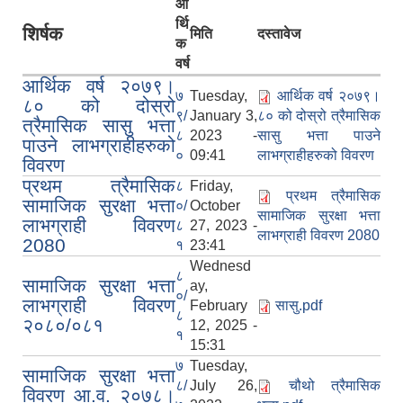
आ
र्थि
शिर्षक
मिति
दस्तावेज
क
वर्ष
आर्थिक वर्ष २०७९।
७
Tuesday,
आर्थिक वर्ष २०७९।
८० को दोस्रो
९/
January 3,
८० को दोस्रो त्रैमासिक
त्रैमासिक सासु भत्ता
८
2023 -
सासु भत्ता पाउने
पाउने लाभग्राहीहरुको
०
09:41
लाभग्राहीहरुको विवरण
विवरण
प्रथम त्रैमासिक
८
Friday,
प्रथम त्रैमासिक
सामाजिक सुरक्षा भत्ता
०/
October
सामाजिक सुरक्षा भत्ता
लाभग्राही विवरण
८
27, 2023 -
लाभग्राही विवरण 2080
2080
१
23:41
Wednesd
८
सामाजिक सुरक्षा भत्ता
ay,
०/
लाभग्राही विवरण
February
सासु.pdf
८
२०८०/०८१
12, 2025 -
१
15:31
७
Tuesday,
सामाजिक सुरक्षा भत्ता
८/
July 26,
चौथो त्रैमासिक
विवरण आ.व. २०७८।