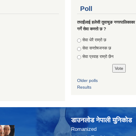
Poll
तपाईंलाई हलेसी तुवाचुङ नगरपालिकाका क
गर्ने सेवा कस्तो छ ?
Choices
सेवा धेरै राम्रो छ
सेवा सन्तोषजनक छ
सेवा प्रवाह राम्रो छैन
Older polls
Results
डाउनलोड नेपाली युनिकोड
Romanized