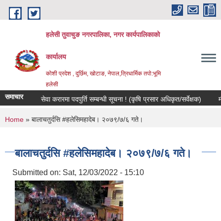
Skip to main content
हलेसी तुवाचुङ नगरपालिका, नगर कार्यपालिकाको
कार्यालय
कोशी प्रदेश , दुर्छिम, खोटाङ, नेपाल,त्रिधार्मिक तपो:भूमि
हलेसी
समाचार
सेवा करारमा पदपुर्ति सम्बन्धी सूचना ! (कृषि प्रसार अधिकृत/सर्वेक्षक)
मौजुदा 
You are here
Home
» बालाचतुर्दसि #हलेसिमहादेब। २०७९/७/६ गते।
बालाचतुर्दसि #हलेसिमहादेब। २०७९/७/६ गते।
Submitted on:
Sat, 12/03/2022 - 15:10