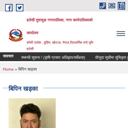
Skip to main content
हलेसी तुवाचुङ नगरपालिका, नगर कार्यपालिकाको
कार्यालय
कोशी प्रदेश , दुर्छिम, खोटाङ, नेपाल,त्रिधार्मिक तपो:भूमि
हलेसी
समाचार
 पदपुर्ति सम्बन्धी सूचना ! (कृषि प्रसार अधिकृत/सर्वेक्षक)
मौजुदा सूचीमा सुचिकृत हुने सम
You are here
Home
» बिपिन खड्का
बिपिन खड्का