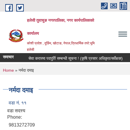
Skip to main content
हलेसी तुवाचुङ नगरपालिका, नगर कार्यपालिकाको
कार्यालय
कोशी प्रदेश , दुर्छिम, खोटाङ, नेपाल,त्रिधार्मिक तपो:भूमि
हलेसी
समाचार
सेवा करारमा पदपुर्ति सम्बन्धी सूचना ! (कृषि प्रसार अधिकृत/सर्वेक्षक)
मौज
You are here
Home
» नर्मदा दमाइ
नर्मदा दमाइ
वडा नं. ११
वडा सदस्य
Phone:
9813272709