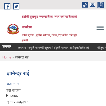
Skip to main content
हलेसी तुवाचुङ नगरपालिका, नगर कार्यपालिकाको
कार्यालय
कोशी प्रदेश , दुर्छिम, खोटाङ, नेपाल,त्रिधार्मिक तपो:भूमि
हलेसी
समाचार
सेवा करारमा पदपुर्ति सम्बन्धी सूचना ! (कृषि प्रसार अधिकृत/सर्वेक्षक)
मौजुदा सूचीमा
You are here
Home
» ज्ञानेन्द्र राई
ज्ञानेन्द्र राई
वडा नं. ५
वडा सदस्य
Phone:
९८४२५३६२४८